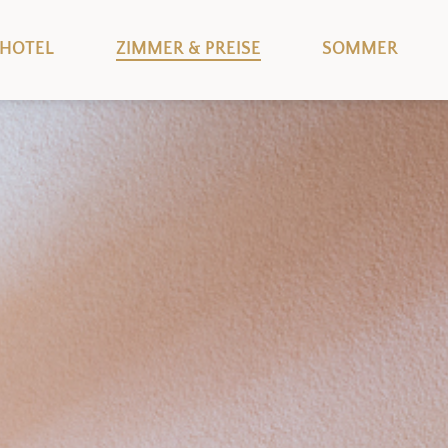
 HOTEL
ZIMMER & PREISE
SOMMER